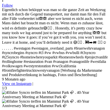
•
Follow
Eigentlich schon bekloppt was man so die ganze Zeit an Werkzeug
mit sich durch die Gegend transportiert, nur damit man für den Fall
aller Fälle vorbereitet ist🙈🙈 aber wer kennt es nicht auch, wenn
Mans dabei hat braucht man es nicht. Wenn man es zuhause lässt,
wird es definitiv gebraucht😅✌🏻 . Honestly, it’s pretty crazy how
many tools we lug around just to be prepared for anything 🙈🙈 but
you know how it goes: if you’ve got it with you, you won’t need it.
Leave it at home, and you’ll definitely need it 😅✌🏻 . 🚒➡️🚐 ✌🏻☺️
. . . . . . #westagon #westagon_overland_parts #feuerwehrvanagon
#syncrobegins #syncro #t3 #vw #vwbus #vwbulli #t3syncro
#t25syncro #homeiswhereyouparkit #homeonwheels #projectvanlife
#rollinghome #restauration #van #vanagon #vanagonlife #westfalia
#volkswagen #westyrestoration #vwt3california
#fromfirefightertrucktowestyvanagon [Werbung da Markenname
und Produktverlinkung in hashtags, Fotos und Beschreibung]
9 Monaten ago
View on Instagram
|
1/3