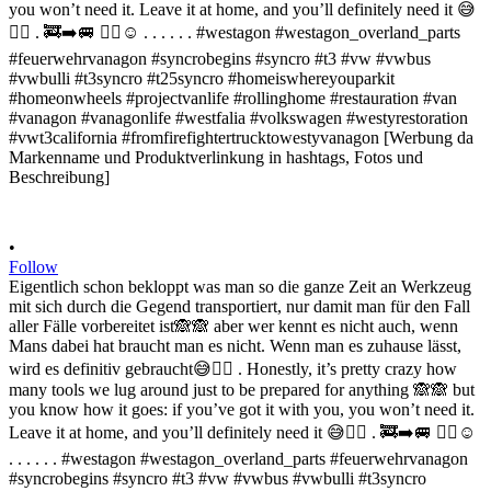
•
Follow
Eigentlich schon bekloppt was man so die ganze Zeit an Werkzeug
mit sich durch die Gegend transportiert, nur damit man für den Fall
aller Fälle vorbereitet ist🙈🙈 aber wer kennt es nicht auch, wenn
Mans dabei hat braucht man es nicht. Wenn man es zuhause lässt,
wird es definitiv gebraucht😅✌🏻 . Honestly, it’s pretty crazy how
many tools we lug around just to be prepared for anything 🙈🙈 but
you know how it goes: if you’ve got it with you, you won’t need it.
Leave it at home, and you’ll definitely need it 😅✌🏻 . 🚒➡️🚐 ✌🏻☺️
. . . . . . #westagon #westagon_overland_parts #feuerwehrvanagon
#syncrobegins #syncro #t3 #vw #vwbus #vwbulli #t3syncro