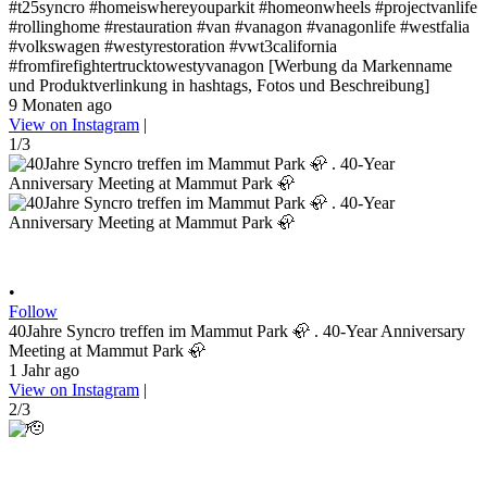
#t25syncro #homeiswhereyouparkit #homeonwheels #projectvanlife
#rollinghome #restauration #van #vanagon #vanagonlife #westfalia
#volkswagen #westyrestoration #vwt3california
#fromfirefightertrucktowestyvanagon [Werbung da Markenname
und Produktverlinkung in hashtags, Fotos und Beschreibung]
9 Monaten ago
View on Instagram
|
1/3
•
Follow
40Jahre Syncro treffen im Mammut Park 🦣 . 40-Year Anniversary
Meeting at Mammut Park 🦣
1 Jahr ago
View on Instagram
|
2/3