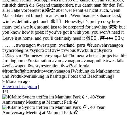
mit sich durch die Gegend transportiert, nur damit man für den Fall
aller Fälle vorbereitet ist🙈🙈 aber wer kennt es nicht auch, wenn
Mans dabei hat braucht man es nicht. Wenn man es zuhause lässt,
wird es definitiv gebraucht😅✌🏻 . Honestly, it’s pretty crazy how
many tools we lug around just to be prepared for anything 🙈🙈 but
you know how it goes: if you’ve got it with you, you won’t need it.
Leave it at home, and you’ll definitely need it 😅✌🏻 . 🚒➡️🚐 ✌🏻☺️
. . . . . . #westagon #westagon_overland_parts #feuerwehrvanagon
#syncrobegins #syncro #t3 #vw #vwbus #vwbulli #t3syncro
#t25syncro #homeiswhereyouparkit #homeonwheels #projectvanlife
#rollinghome #restauration #van #vanagon #vanagonlife #westfalia
#volkswagen #westyrestoration #vwt3california
#fromfirefightertrucktowestyvanagon [Werbung da Markenname
und Produktverlinkung in hashtags, Fotos und Beschreibung]
9 Monaten ago
View on Instagram
|
1/3