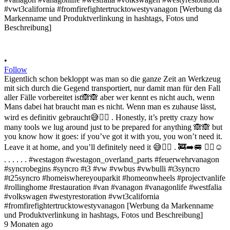
•
Follow
Eigentlich schon bekloppt was man so die ganze Zeit an Werkzeug
mit sich durch die Gegend transportiert, nur damit man für den Fall
aller Fälle vorbereitet ist🙈🙈 aber wer kennt es nicht auch, wenn
Mans dabei hat braucht man es nicht. Wenn man es zuhause lässt,
wird es definitiv gebraucht😅✌🏻 . Honestly, it’s pretty crazy how
many tools we lug around just to be prepared for anything 🙈🙈 but
you know how it goes: if you’ve got it with you, you won’t need it.
Leave it at home, and you’ll definitely need it 😅✌🏻 . 🚒➡️🚐 ✌🏻☺️
. . . . . . #westagon #westagon_overland_parts #feuerwehrvanagon
#syncrobegins #syncro #t3 #vw #vwbus #vwbulli #t3syncro
#t25syncro #homeiswhereyouparkit #homeonwheels #projectvanlife
#rollinghome #restauration #van #vanagon #vanagonlife #westfalia
#volkswagen #westyrestoration #vwt3california
#fromfirefightertrucktowestyvanagon [Werbung da Markenname
und Produktverlinkung in hashtags, Fotos und Beschreibung]
9 Monaten ago