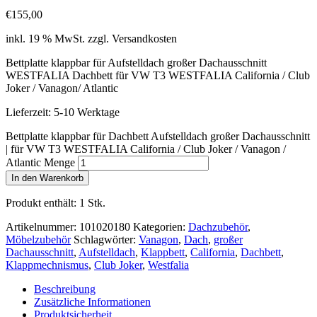
€
155,00
inkl. 19 % MwSt.
zzgl. Versandkosten
Bettplatte klappbar für Aufstelldach großer Dachausschnitt
WESTFALIA Dachbett für VW T3 WESTFALIA California / Club
Joker / Vanagon/ Atlantic
Lieferzeit:
5-10 Werktage
Bettplatte klappbar für Dachbett Aufstelldach großer Dachausschnitt
| für VW T3 WESTFALIA California / Club Joker / Vanagon /
Atlantic Menge
In den Warenkorb
Produkt enthält: 1
Stk.
Artikelnummer:
101020180
Kategorien:
Dachzubehör
,
Möbelzubehör
Schlagwörter:
Vanagon
,
Dach
,
großer
Dachausschnitt
,
Aufstelldach
,
Klappbett
,
California
,
Dachbett
,
Klappmechnismus
,
Club Joker
,
Westfalia
Beschreibung
Zusätzliche Informationen
Produktsicherheit