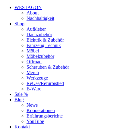
WESTAGON
About
Nachhaltigkeit
Shop
Aufkleber
Dachzubehör
Elektrik & Zubehör
Fahrzeug Technik
Möbel
Möbelzubehör
Offroad
Schrauben & Zubehör
Merch
Werkzeuge
ReUse/Refurbished
B-Ware
Sale %
Blog
News
Kooperationen
Erfahrungsberichte
YouTube
Kontakt