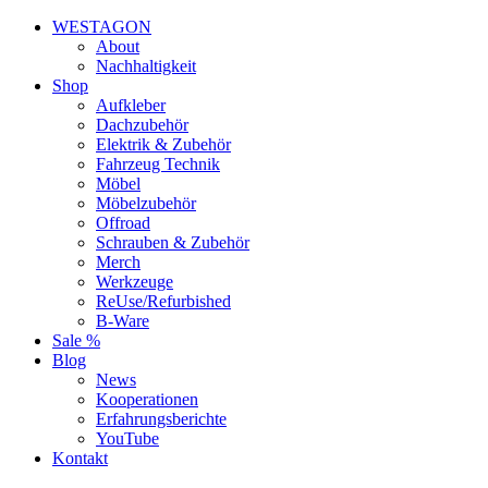
WESTAGON
About
Nachhaltigkeit
Shop
Aufkleber
Dachzubehör
Elektrik & Zubehör
Fahrzeug Technik
Möbel
Möbelzubehör
Offroad
Schrauben & Zubehör
Merch
Werkzeuge
ReUse/Refurbished
B-Ware
Sale %
Blog
News
Kooperationen
Erfahrungsberichte
YouTube
Kontakt