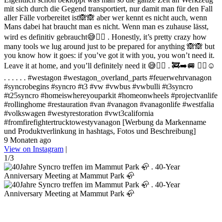
mit sich durch die Gegend transportiert, nur damit man für den Fall
aller Fälle vorbereitet ist🙈🙈 aber wer kennt es nicht auch, wenn
Mans dabei hat braucht man es nicht. Wenn man es zuhause lässt,
wird es definitiv gebraucht😅✌🏻 . Honestly, it’s pretty crazy how
many tools we lug around just to be prepared for anything 🙈🙈 but
you know how it goes: if you’ve got it with you, you won’t need it.
Leave it at home, and you’ll definitely need it 😅✌🏻 . 🚒➡️🚐 ✌🏻☺️
. . . . . . #westagon #westagon_overland_parts #feuerwehrvanagon
#syncrobegins #syncro #t3 #vw #vwbus #vwbulli #t3syncro
#t25syncro #homeiswhereyouparkit #homeonwheels #projectvanlife
#rollinghome #restauration #van #vanagon #vanagonlife #westfalia
#volkswagen #westyrestoration #vwt3california
#fromfirefightertrucktowestyvanagon [Werbung da Markenname
und Produktverlinkung in hashtags, Fotos und Beschreibung]
9 Monaten ago
View on Instagram
|
1/3