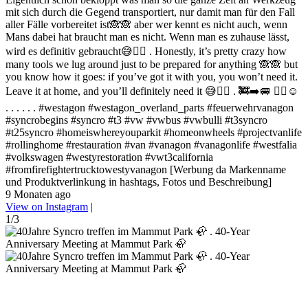
mit sich durch die Gegend transportiert, nur damit man für den Fall
aller Fälle vorbereitet ist🙈🙈 aber wer kennt es nicht auch, wenn
Mans dabei hat braucht man es nicht. Wenn man es zuhause lässt,
wird es definitiv gebraucht😅✌🏻 . Honestly, it’s pretty crazy how
many tools we lug around just to be prepared for anything 🙈🙈 but
you know how it goes: if you’ve got it with you, you won’t need it.
Leave it at home, and you’ll definitely need it 😅✌🏻 . 🚒➡️🚐 ✌🏻☺️
. . . . . . #westagon #westagon_overland_parts #feuerwehrvanagon
#syncrobegins #syncro #t3 #vw #vwbus #vwbulli #t3syncro
#t25syncro #homeiswhereyouparkit #homeonwheels #projectvanlife
#rollinghome #restauration #van #vanagon #vanagonlife #westfalia
#volkswagen #westyrestoration #vwt3california
#fromfirefightertrucktowestyvanagon [Werbung da Markenname
und Produktverlinkung in hashtags, Fotos und Beschreibung]
9 Monaten ago
View on Instagram
|
1/3