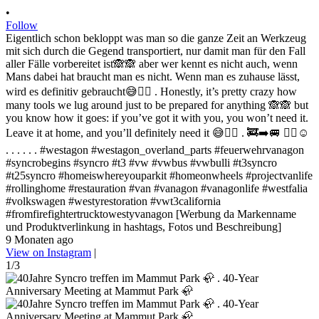
•
Follow
Eigentlich schon bekloppt was man so die ganze Zeit an Werkzeug
mit sich durch die Gegend transportiert, nur damit man für den Fall
aller Fälle vorbereitet ist🙈🙈 aber wer kennt es nicht auch, wenn
Mans dabei hat braucht man es nicht. Wenn man es zuhause lässt,
wird es definitiv gebraucht😅✌🏻 . Honestly, it’s pretty crazy how
many tools we lug around just to be prepared for anything 🙈🙈 but
you know how it goes: if you’ve got it with you, you won’t need it.
Leave it at home, and you’ll definitely need it 😅✌🏻 . 🚒➡️🚐 ✌🏻☺️
. . . . . . #westagon #westagon_overland_parts #feuerwehrvanagon
#syncrobegins #syncro #t3 #vw #vwbus #vwbulli #t3syncro
#t25syncro #homeiswhereyouparkit #homeonwheels #projectvanlife
#rollinghome #restauration #van #vanagon #vanagonlife #westfalia
#volkswagen #westyrestoration #vwt3california
#fromfirefightertrucktowestyvanagon [Werbung da Markenname
und Produktverlinkung in hashtags, Fotos und Beschreibung]
9 Monaten ago
View on Instagram
|
1/3