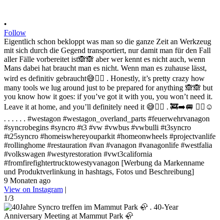
•
Follow
Eigentlich schon bekloppt was man so die ganze Zeit an Werkzeug
mit sich durch die Gegend transportiert, nur damit man für den Fall
aller Fälle vorbereitet ist🙈🙈 aber wer kennt es nicht auch, wenn
Mans dabei hat braucht man es nicht. Wenn man es zuhause lässt,
wird es definitiv gebraucht😅✌🏻 . Honestly, it’s pretty crazy how
many tools we lug around just to be prepared for anything 🙈🙈 but
you know how it goes: if you’ve got it with you, you won’t need it.
Leave it at home, and you’ll definitely need it 😅✌🏻 . 🚒➡️🚐 ✌🏻☺️
. . . . . . #westagon #westagon_overland_parts #feuerwehrvanagon
#syncrobegins #syncro #t3 #vw #vwbus #vwbulli #t3syncro
#t25syncro #homeiswhereyouparkit #homeonwheels #projectvanlife
#rollinghome #restauration #van #vanagon #vanagonlife #westfalia
#volkswagen #westyrestoration #vwt3california
#fromfirefightertrucktowestyvanagon [Werbung da Markenname
und Produktverlinkung in hashtags, Fotos und Beschreibung]
9 Monaten ago
View on Instagram
|
1/3