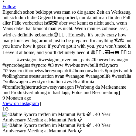
•
Follow
Eigentlich schon bekloppt was man so die ganze Zeit an Werkzeug
mit sich durch die Gegend transportiert, nur damit man für den Fall
aller Fälle vorbereitet ist🙈🙈 aber wer kennt es nicht auch, wenn
Mans dabei hat braucht man es nicht. Wenn man es zuhause lässt,
wird es definitiv gebraucht😅✌🏻 . Honestly, it’s pretty crazy how
many tools we lug around just to be prepared for anything 🙈🙈 but
you know how it goes: if you’ve got it with you, you won’t need it.
Leave it at home, and you’ll definitely need it 😅✌🏻 . 🚒➡️🚐 ✌🏻☺️
. . . . . . #westagon #westagon_overland_parts #feuerwehrvanagon
#syncrobegins #syncro #t3 #vw #vwbus #vwbulli #t3syncro
#t25syncro #homeiswhereyouparkit #homeonwheels #projectvanlife
#rollinghome #restauration #van #vanagon #vanagonlife #westfalia
#volkswagen #westyrestoration #vwt3california
#fromfirefightertrucktowestyvanagon [Werbung da Markenname
und Produktverlinkung in hashtags, Fotos und Beschreibung]
9 Monaten ago
View on Instagram
|
1/3