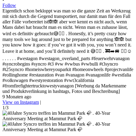
Follow
Eigentlich schon bekloppt was man so die ganze Zeit an Werkzeug
mit sich durch die Gegend transportiert, nur damit man für den Fall
aller Fälle vorbereitet ist🙈🙈 aber wer kennt es nicht auch, wenn
Mans dabei hat braucht man es nicht. Wenn man es zuhause lässt,
wird es definitiv gebraucht😅✌🏻 . Honestly, it’s pretty crazy how
many tools we lug around just to be prepared for anything 🙈🙈 but
you know how it goes: if you’ve got it with you, you won’t need it.
Leave it at home, and you’ll definitely need it 😅✌🏻 . 🚒➡️🚐 ✌🏻☺️
. . . . . . #westagon #westagon_overland_parts #feuerwehrvanagon
#syncrobegins #syncro #t3 #vw #vwbus #vwbulli #t3syncro
#t25syncro #homeiswhereyouparkit #homeonwheels #projectvanlife
#rollinghome #restauration #van #vanagon #vanagonlife #westfalia
#volkswagen #westyrestoration #vwt3california
#fromfirefightertrucktowestyvanagon [Werbung da Markenname
und Produktverlinkung in hashtags, Fotos und Beschreibung]
9 Monaten ago
View on Instagram
|
1/3