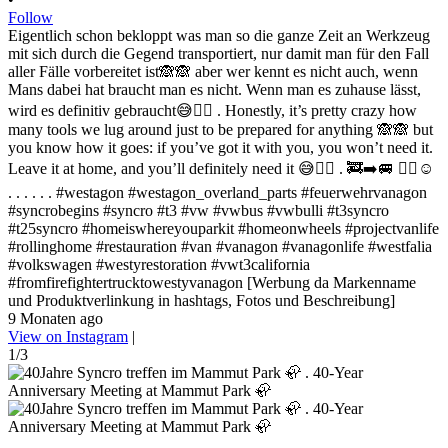
Follow
Eigentlich schon bekloppt was man so die ganze Zeit an Werkzeug
mit sich durch die Gegend transportiert, nur damit man für den Fall
aller Fälle vorbereitet ist🙈🙈 aber wer kennt es nicht auch, wenn
Mans dabei hat braucht man es nicht. Wenn man es zuhause lässt,
wird es definitiv gebraucht😅✌🏻 . Honestly, it’s pretty crazy how
many tools we lug around just to be prepared for anything 🙈🙈 but
you know how it goes: if you’ve got it with you, you won’t need it.
Leave it at home, and you’ll definitely need it 😅✌🏻 . 🚒➡️🚐 ✌🏻☺️
. . . . . . #westagon #westagon_overland_parts #feuerwehrvanagon
#syncrobegins #syncro #t3 #vw #vwbus #vwbulli #t3syncro
#t25syncro #homeiswhereyouparkit #homeonwheels #projectvanlife
#rollinghome #restauration #van #vanagon #vanagonlife #westfalia
#volkswagen #westyrestoration #vwt3california
#fromfirefightertrucktowestyvanagon [Werbung da Markenname
und Produktverlinkung in hashtags, Fotos und Beschreibung]
9 Monaten ago
View on Instagram
|
1/3