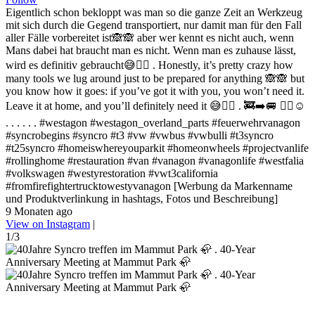
Eigentlich schon bekloppt was man so die ganze Zeit an Werkzeug
mit sich durch die Gegend transportiert, nur damit man für den Fall
aller Fälle vorbereitet ist🙈🙈 aber wer kennt es nicht auch, wenn
Mans dabei hat braucht man es nicht. Wenn man es zuhause lässt,
wird es definitiv gebraucht😅✌🏻 . Honestly, it’s pretty crazy how
many tools we lug around just to be prepared for anything 🙈🙈 but
you know how it goes: if you’ve got it with you, you won’t need it.
Leave it at home, and you’ll definitely need it 😅✌🏻 . 🚒➡️🚐 ✌🏻☺️
. . . . . . #westagon #westagon_overland_parts #feuerwehrvanagon
#syncrobegins #syncro #t3 #vw #vwbus #vwbulli #t3syncro
#t25syncro #homeiswhereyouparkit #homeonwheels #projectvanlife
#rollinghome #restauration #van #vanagon #vanagonlife #westfalia
#volkswagen #westyrestoration #vwt3california
#fromfirefightertrucktowestyvanagon [Werbung da Markenname
und Produktverlinkung in hashtags, Fotos und Beschreibung]
9 Monaten ago
View on Instagram
|
1/3