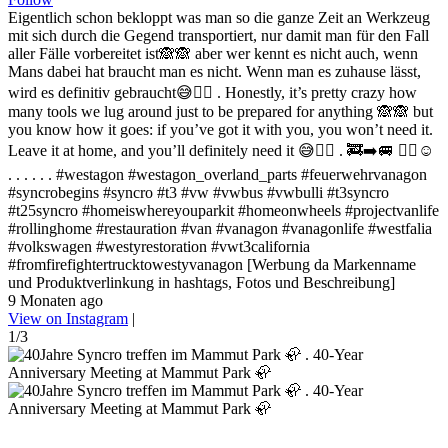
Eigentlich schon bekloppt was man so die ganze Zeit an Werkzeug
mit sich durch die Gegend transportiert, nur damit man für den Fall
aller Fälle vorbereitet ist🙈🙈 aber wer kennt es nicht auch, wenn
Mans dabei hat braucht man es nicht. Wenn man es zuhause lässt,
wird es definitiv gebraucht😅✌🏻 . Honestly, it’s pretty crazy how
many tools we lug around just to be prepared for anything 🙈🙈 but
you know how it goes: if you’ve got it with you, you won’t need it.
Leave it at home, and you’ll definitely need it 😅✌🏻 . 🚒➡️🚐 ✌🏻☺️
. . . . . . #westagon #westagon_overland_parts #feuerwehrvanagon
#syncrobegins #syncro #t3 #vw #vwbus #vwbulli #t3syncro
#t25syncro #homeiswhereyouparkit #homeonwheels #projectvanlife
#rollinghome #restauration #van #vanagon #vanagonlife #westfalia
#volkswagen #westyrestoration #vwt3california
#fromfirefightertrucktowestyvanagon [Werbung da Markenname
und Produktverlinkung in hashtags, Fotos und Beschreibung]
9 Monaten ago
View on Instagram
|
1/3