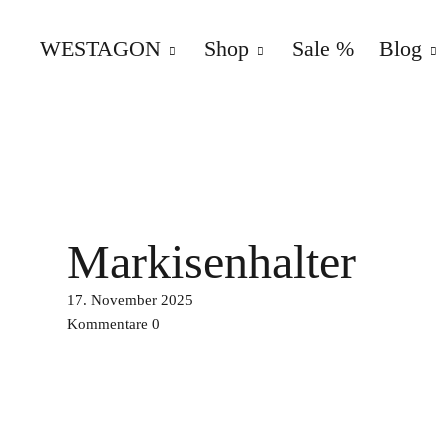
WESTAGON
Shop
Sale %
Blog
WESTAGON – Overland – Part
ERSATZ- UND AUSBAUTEILE FÜR VW T25/T3 CAM
Markisenhalter
17. November 2025
Kommentare
0