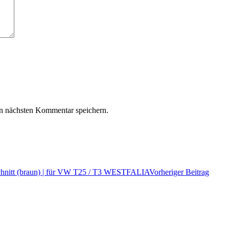
n nächsten Kommentar speichern.
hnitt (braun) | für VW T25 / T3 WESTFALIA
Vorheriger Beitrag