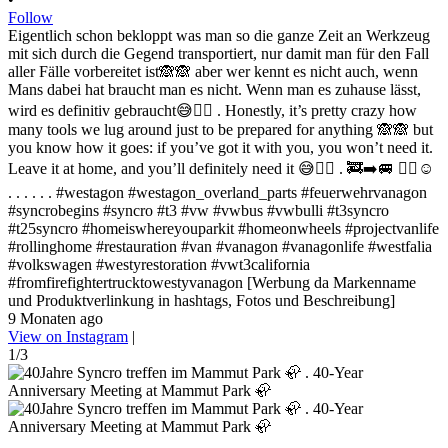
Follow
Eigentlich schon bekloppt was man so die ganze Zeit an Werkzeug
mit sich durch die Gegend transportiert, nur damit man für den Fall
aller Fälle vorbereitet ist🙈🙈 aber wer kennt es nicht auch, wenn
Mans dabei hat braucht man es nicht. Wenn man es zuhause lässt,
wird es definitiv gebraucht😅✌🏻 . Honestly, it’s pretty crazy how
many tools we lug around just to be prepared for anything 🙈🙈 but
you know how it goes: if you’ve got it with you, you won’t need it.
Leave it at home, and you’ll definitely need it 😅✌🏻 . 🚒➡️🚐 ✌🏻☺️
. . . . . . #westagon #westagon_overland_parts #feuerwehrvanagon
#syncrobegins #syncro #t3 #vw #vwbus #vwbulli #t3syncro
#t25syncro #homeiswhereyouparkit #homeonwheels #projectvanlife
#rollinghome #restauration #van #vanagon #vanagonlife #westfalia
#volkswagen #westyrestoration #vwt3california
#fromfirefightertrucktowestyvanagon [Werbung da Markenname
und Produktverlinkung in hashtags, Fotos und Beschreibung]
9 Monaten ago
View on Instagram
|
1/3