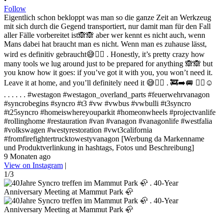
Follow
Eigentlich schon bekloppt was man so die ganze Zeit an Werkzeug
mit sich durch die Gegend transportiert, nur damit man für den Fall
aller Fälle vorbereitet ist🙈🙈 aber wer kennt es nicht auch, wenn
Mans dabei hat braucht man es nicht. Wenn man es zuhause lässt,
wird es definitiv gebraucht😅✌🏻 . Honestly, it’s pretty crazy how
many tools we lug around just to be prepared for anything 🙈🙈 but
you know how it goes: if you’ve got it with you, you won’t need it.
Leave it at home, and you’ll definitely need it 😅✌🏻 . 🚒➡️🚐 ✌🏻☺️
. . . . . . #westagon #westagon_overland_parts #feuerwehrvanagon
#syncrobegins #syncro #t3 #vw #vwbus #vwbulli #t3syncro
#t25syncro #homeiswhereyouparkit #homeonwheels #projectvanlife
#rollinghome #restauration #van #vanagon #vanagonlife #westfalia
#volkswagen #westyrestoration #vwt3california
#fromfirefightertrucktowestyvanagon [Werbung da Markenname
und Produktverlinkung in hashtags, Fotos und Beschreibung]
9 Monaten ago
View on Instagram
|
1/3