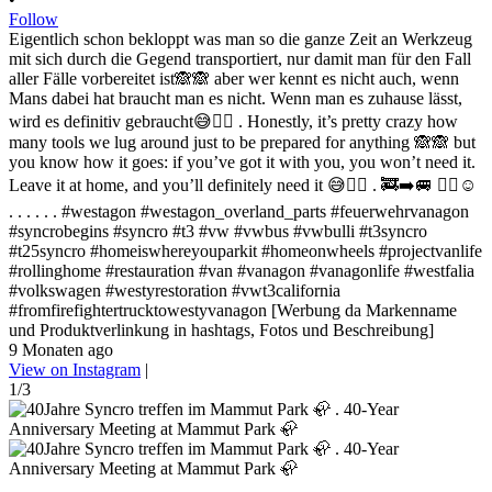
Follow
Eigentlich schon bekloppt was man so die ganze Zeit an Werkzeug
mit sich durch die Gegend transportiert, nur damit man für den Fall
aller Fälle vorbereitet ist🙈🙈 aber wer kennt es nicht auch, wenn
Mans dabei hat braucht man es nicht. Wenn man es zuhause lässt,
wird es definitiv gebraucht😅✌🏻 . Honestly, it’s pretty crazy how
many tools we lug around just to be prepared for anything 🙈🙈 but
you know how it goes: if you’ve got it with you, you won’t need it.
Leave it at home, and you’ll definitely need it 😅✌🏻 . 🚒➡️🚐 ✌🏻☺️
. . . . . . #westagon #westagon_overland_parts #feuerwehrvanagon
#syncrobegins #syncro #t3 #vw #vwbus #vwbulli #t3syncro
#t25syncro #homeiswhereyouparkit #homeonwheels #projectvanlife
#rollinghome #restauration #van #vanagon #vanagonlife #westfalia
#volkswagen #westyrestoration #vwt3california
#fromfirefightertrucktowestyvanagon [Werbung da Markenname
und Produktverlinkung in hashtags, Fotos und Beschreibung]
9 Monaten ago
View on Instagram
|
1/3