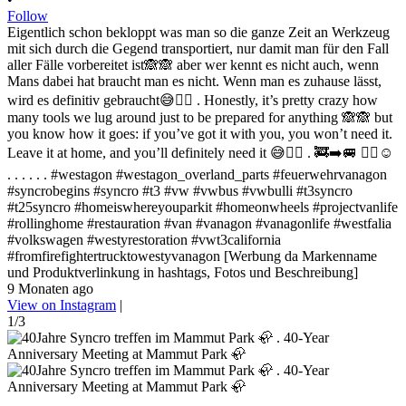
Follow
Eigentlich schon bekloppt was man so die ganze Zeit an Werkzeug
mit sich durch die Gegend transportiert, nur damit man für den Fall
aller Fälle vorbereitet ist🙈🙈 aber wer kennt es nicht auch, wenn
Mans dabei hat braucht man es nicht. Wenn man es zuhause lässt,
wird es definitiv gebraucht😅✌🏻 . Honestly, it’s pretty crazy how
many tools we lug around just to be prepared for anything 🙈🙈 but
you know how it goes: if you’ve got it with you, you won’t need it.
Leave it at home, and you’ll definitely need it 😅✌🏻 . 🚒➡️🚐 ✌🏻☺️
. . . . . . #westagon #westagon_overland_parts #feuerwehrvanagon
#syncrobegins #syncro #t3 #vw #vwbus #vwbulli #t3syncro
#t25syncro #homeiswhereyouparkit #homeonwheels #projectvanlife
#rollinghome #restauration #van #vanagon #vanagonlife #westfalia
#volkswagen #westyrestoration #vwt3california
#fromfirefightertrucktowestyvanagon [Werbung da Markenname
und Produktverlinkung in hashtags, Fotos und Beschreibung]
9 Monaten ago
View on Instagram
|
1/3