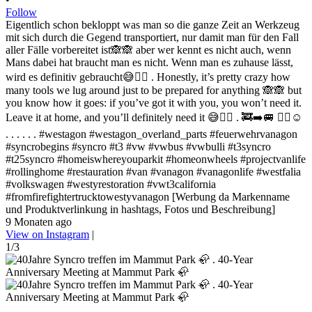
Follow
Eigentlich schon bekloppt was man so die ganze Zeit an Werkzeug
mit sich durch die Gegend transportiert, nur damit man für den Fall
aller Fälle vorbereitet ist🙈🙈 aber wer kennt es nicht auch, wenn
Mans dabei hat braucht man es nicht. Wenn man es zuhause lässt,
wird es definitiv gebraucht😅✌🏻 . Honestly, it’s pretty crazy how
many tools we lug around just to be prepared for anything 🙈🙈 but
you know how it goes: if you’ve got it with you, you won’t need it.
Leave it at home, and you’ll definitely need it 😅✌🏻 . 🚒➡️🚐 ✌🏻☺️
. . . . . . #westagon #westagon_overland_parts #feuerwehrvanagon
#syncrobegins #syncro #t3 #vw #vwbus #vwbulli #t3syncro
#t25syncro #homeiswhereyouparkit #homeonwheels #projectvanlife
#rollinghome #restauration #van #vanagon #vanagonlife #westfalia
#volkswagen #westyrestoration #vwt3california
#fromfirefightertrucktowestyvanagon [Werbung da Markenname
und Produktverlinkung in hashtags, Fotos und Beschreibung]
9 Monaten ago
View on Instagram
|
1/3