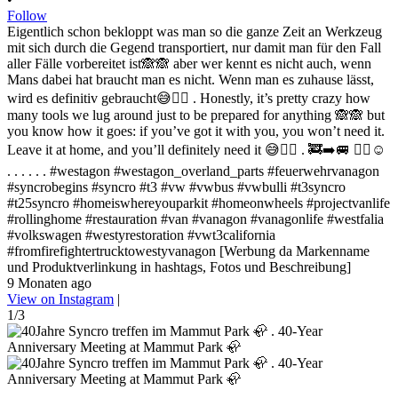
Follow
Eigentlich schon bekloppt was man so die ganze Zeit an Werkzeug
mit sich durch die Gegend transportiert, nur damit man für den Fall
aller Fälle vorbereitet ist🙈🙈 aber wer kennt es nicht auch, wenn
Mans dabei hat braucht man es nicht. Wenn man es zuhause lässt,
wird es definitiv gebraucht😅✌🏻 . Honestly, it’s pretty crazy how
many tools we lug around just to be prepared for anything 🙈🙈 but
you know how it goes: if you’ve got it with you, you won’t need it.
Leave it at home, and you’ll definitely need it 😅✌🏻 . 🚒➡️🚐 ✌🏻☺️
. . . . . . #westagon #westagon_overland_parts #feuerwehrvanagon
#syncrobegins #syncro #t3 #vw #vwbus #vwbulli #t3syncro
#t25syncro #homeiswhereyouparkit #homeonwheels #projectvanlife
#rollinghome #restauration #van #vanagon #vanagonlife #westfalia
#volkswagen #westyrestoration #vwt3california
#fromfirefightertrucktowestyvanagon [Werbung da Markenname
und Produktverlinkung in hashtags, Fotos und Beschreibung]
9 Monaten ago
View on Instagram
|
1/3