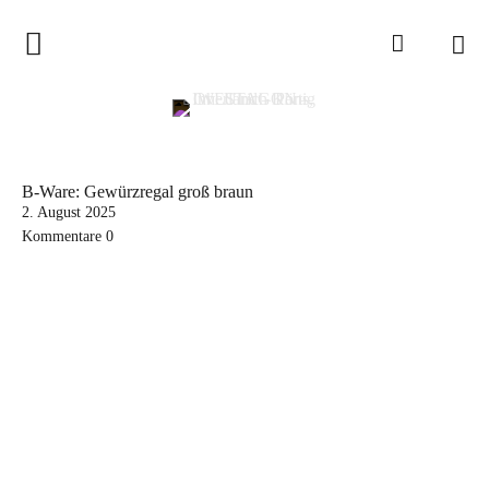
WESTAGON
WESTAGON – Overland – Parts, Inh. Ulrich König
About
B-Ware: Gewürzregal groß braun
Nachhaltigkeit
2. August 2025
Kommentare
0
Shop
Aufkleber
Dachzubehör
Elektrik & Zubehör
Fahrzeug Technik
Möbel