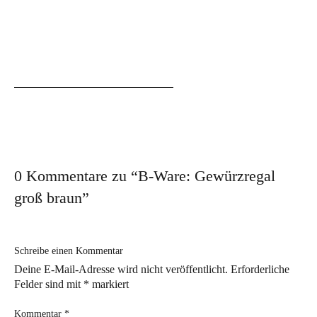
Möbelzubehör
Offroad
Schrauben & Zubehör
Merch
Werkzeuge
ReUse/Refurbished
B-Ware
0 Kommentare zu “
B-Ware: Gewürzregal
Sale %
groß braun
”
Blog
Schreibe einen Kommentar
News
Deine E-Mail-Adresse wird nicht veröffentlicht.
Erforderliche
Felder sind mit
*
markiert
Kooperationen
Erfahrungsberichte
Kommentar
*