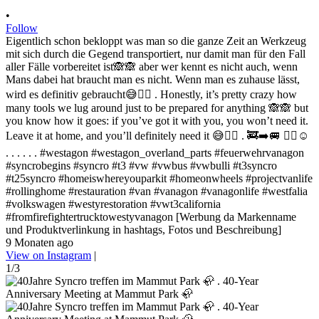
•
Follow
Eigentlich schon bekloppt was man so die ganze Zeit an Werkzeug
mit sich durch die Gegend transportiert, nur damit man für den Fall
aller Fälle vorbereitet ist🙈🙈 aber wer kennt es nicht auch, wenn
Mans dabei hat braucht man es nicht. Wenn man es zuhause lässt,
wird es definitiv gebraucht😅✌🏻 . Honestly, it’s pretty crazy how
many tools we lug around just to be prepared for anything 🙈🙈 but
you know how it goes: if you’ve got it with you, you won’t need it.
Leave it at home, and you’ll definitely need it 😅✌🏻 . 🚒➡️🚐 ✌🏻☺️
. . . . . . #westagon #westagon_overland_parts #feuerwehrvanagon
#syncrobegins #syncro #t3 #vw #vwbus #vwbulli #t3syncro
#t25syncro #homeiswhereyouparkit #homeonwheels #projectvanlife
#rollinghome #restauration #van #vanagon #vanagonlife #westfalia
#volkswagen #westyrestoration #vwt3california
#fromfirefightertrucktowestyvanagon [Werbung da Markenname
und Produktverlinkung in hashtags, Fotos und Beschreibung]
9 Monaten ago
View on Instagram
|
1/3