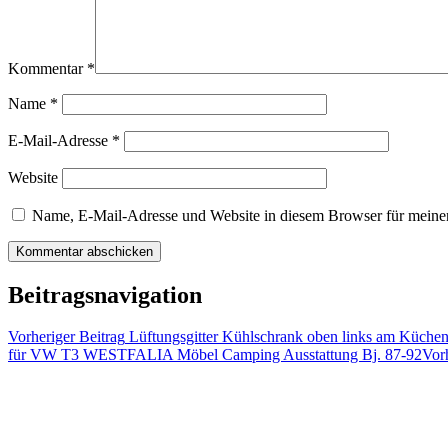
Kommentar
*
Name
*
E-Mail-Adresse
*
Website
Name, E-Mail-Adresse und Website in diesem Browser für meine
Beitragsnavigation
Vorheriger Beitrag
Lüftungsgitter Kühlschrank oben links am Küchen
für VW T3 WESTFALIA Möbel Camping Ausstattung Bj. 87-92
Vorh