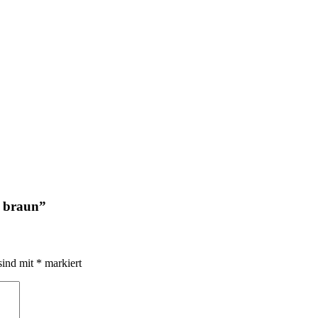
n braun
”
sind mit
*
markiert