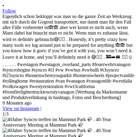
•
Follow
Eigentlich schon bekloppt was man so die ganze Zeit an Werkzeug
mit sich durch die Gegend transportiert, nur damit man für den Fall
aller Fälle vorbereitet ist🙈🙈 aber wer kennt es nicht auch, wenn
Mans dabei hat braucht man es nicht. Wenn man es zuhause lässt,
wird es definitiv gebraucht😅✌🏻 . Honestly, it’s pretty crazy how
many tools we lug around just to be prepared for anything 🙈🙈 but
you know how it goes: if you’ve got it with you, you won’t need it.
Leave it at home, and you’ll definitely need it 😅✌🏻 . 🚒➡️🚐 ✌🏻☺️
. . . . . . #westagon #westagon_overland_parts #feuerwehrvanagon
#syncrobegins #syncro #t3 #vw #vwbus #vwbulli #t3syncro
#t25syncro #homeiswhereyouparkit #homeonwheels #projectvanlife
#rollinghome #restauration #van #vanagon #vanagonlife #westfalia
#volkswagen #westyrestoration #vwt3california
#fromfirefightertrucktowestyvanagon [Werbung da Markenname
und Produktverlinkung in hashtags, Fotos und Beschreibung]
9 Monaten ago
View on Instagram
|
1/3