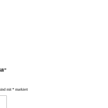
iß
”
sind mit
*
markiert