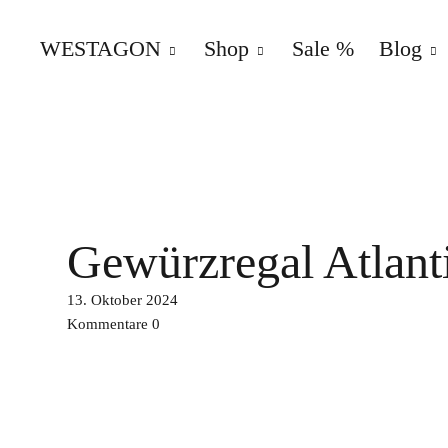
WESTAGON
Shop
Sale %
Blog
WESTAGON – Overland – Part
ERSATZ- UND AUSBAUTEILE FÜR VW T25/T3 CAM
Gewürzregal Atlant
13. Oktober 2024
Kommentare
0