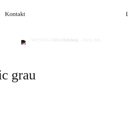
Kontakt
s, Inh. Ulrich König
PER
ic grau