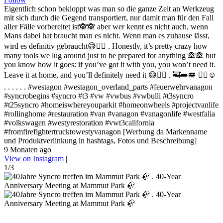
Eigentlich schon bekloppt was man so die ganze Zeit an Werkzeug
mit sich durch die Gegend transportiert, nur damit man für den Fall
aller Fälle vorbereitet ist🙈🙈 aber wer kennt es nicht auch, wenn
Mans dabei hat braucht man es nicht. Wenn man es zuhause lässt,
wird es definitiv gebraucht😅✌🏻 . Honestly, it’s pretty crazy how
many tools we lug around just to be prepared for anything 🙈🙈 but
you know how it goes: if you’ve got it with you, you won’t need it.
Leave it at home, and you’ll definitely need it 😅✌🏻 . 🚒➡️🚐 ✌🏻☺️
. . . . . . #westagon #westagon_overland_parts #feuerwehrvanagon
#syncrobegins #syncro #t3 #vw #vwbus #vwbulli #t3syncro
#t25syncro #homeiswhereyouparkit #homeonwheels #projectvanlife
#rollinghome #restauration #van #vanagon #vanagonlife #westfalia
#volkswagen #westyrestoration #vwt3california
#fromfirefightertrucktowestyvanagon [Werbung da Markenname
und Produktverlinkung in hashtags, Fotos und Beschreibung]
9 Monaten ago
View on Instagram
|
1/3