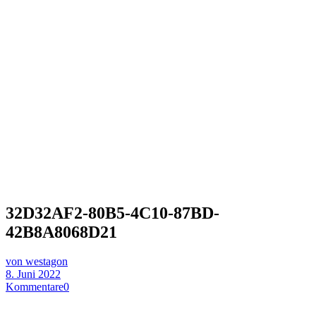
32D32AF2-80B5-4C10-87BD-
42B8A8068D21
von westagon
8. Juni 2022
Kommentare
0