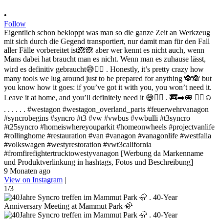
•
Follow
Eigentlich schon bekloppt was man so die ganze Zeit an Werkzeug
mit sich durch die Gegend transportiert, nur damit man für den Fall
aller Fälle vorbereitet ist🙈🙈 aber wer kennt es nicht auch, wenn
Mans dabei hat braucht man es nicht. Wenn man es zuhause lässt,
wird es definitiv gebraucht😅✌🏻 . Honestly, it’s pretty crazy how
many tools we lug around just to be prepared for anything 🙈🙈 but
you know how it goes: if you’ve got it with you, you won’t need it.
Leave it at home, and you’ll definitely need it 😅✌🏻 . 🚒➡️🚐 ✌🏻☺️
. . . . . . #westagon #westagon_overland_parts #feuerwehrvanagon
#syncrobegins #syncro #t3 #vw #vwbus #vwbulli #t3syncro
#t25syncro #homeiswhereyouparkit #homeonwheels #projectvanlife
#rollinghome #restauration #van #vanagon #vanagonlife #westfalia
#volkswagen #westyrestoration #vwt3california
#fromfirefightertrucktowestyvanagon [Werbung da Markenname
und Produktverlinkung in hashtags, Fotos und Beschreibung]
9 Monaten ago
View on Instagram
|
1/3