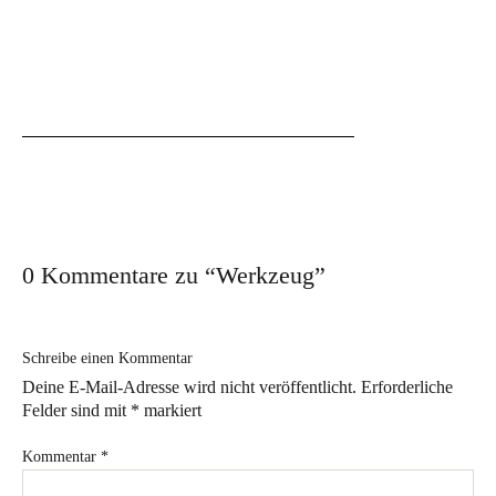
Möbelzubehör
Offroad
Schrauben & Zubehör
Merch
Werkzeuge
ReUse/Refurbished
B-Ware
0 Kommentare zu “
Werkzeug
”
Sale %
Blog
Schreibe einen Kommentar
Deine E-Mail-Adresse wird nicht veröffentlicht.
Erforderliche
News
Felder sind mit
*
markiert
Kooperationen
Kommentar
*
Erfahrungsberichte