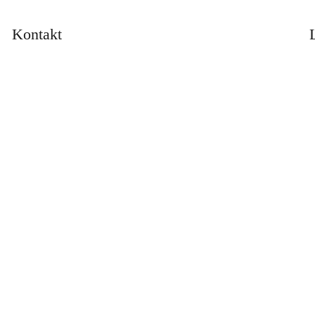
Kontakt
s, Inh. Ulrich König
PER