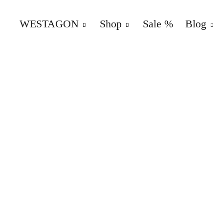
WESTAGON
Shop
Sale %
Blog
WESTAGON – Overland – Part
ERSATZ- UND AUSBAUTEILE FÜR VW T25/T3 CAM