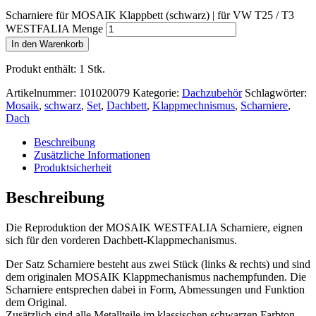
Scharniere für MOSAIK Klappbett (schwarz) | für VW T25 / T3
WESTFALIA Menge
In den Warenkorb
Produkt enthält: 1
Stk.
Artikelnummer:
101020079
Kategorie:
Dachzubehör
Schlagwörter:
Mosaik
,
schwarz
,
Set
,
Dachbett
,
Klappmechnismus
,
Scharniere
,
Dach
Beschreibung
Zusätzliche Informationen
Produktsicherheit
Beschreibung
Die Reproduktion der MOSAIK WESTFALIA Scharniere, eignen
sich für den vorderen Dachbett-Klappmechanismus.
Der Satz Scharniere besteht aus zwei Stück (links & rechts) und sind
dem originalen MOSAIK Klappmechanismus nachempfunden. Die
Scharniere entsprechen dabei in Form, Abmessungen und Funktion
dem Original.
Zusätzlich sind alle Metallteile im klassischen schwarzen Farbton