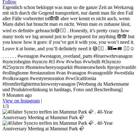
Follow
Eigentlich schon bekloppt was man so die ganze Zeit an Werkzeug
mit sich durch die Gegend transportiert, nur damit man für den Fall
aller Fälle vorbereitet ist🙈🙈 aber wer kennt es nicht auch, wenn
Mans dabei hat braucht man es nicht. Wenn man es zuhause lässt,
wird es definitiv gebraucht😅✌🏻 . Honestly, it’s pretty crazy how
many tools we lug around just to be prepared for anything 🙈🙈 but
you know how it goes: if you’ve got it with you, you won’t need it.
Leave it at home, and you’ll definitely need it 😅✌🏻 . 🚒➡️🚐 ✌🏻☺️
. . . . . . #westagon #westagon_overland_parts #feuerwehrvanagon
#syncrobegins #syncro #t3 #vw #vwbus #vwbulli #t3syncro
#t25syncro #homeiswhereyouparkit #homeonwheels #projectvanlife
#rollinghome #restauration #van #vanagon #vanagonlife #westfalia
#volkswagen #westyrestoration #vwt3california
#fromfirefightertrucktowestyvanagon [Werbung da Markenname
und Produktverlinkung in hashtags, Fotos und Beschreibung]
9 Monaten ago
View on Instagram
|
1/3