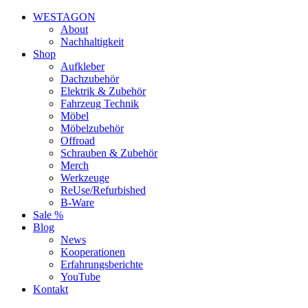
WESTAGON
About
Nachhaltigkeit
Shop
Aufkleber
Dachzubehör
Elektrik & Zubehör
Fahrzeug Technik
Möbel
Möbelzubehör
Offroad
Schrauben & Zubehör
Merch
Werkzeuge
ReUse/Refurbished
B-Ware
Sale %
Blog
News
Kooperationen
Erfahrungsberichte
YouTube
Kontakt