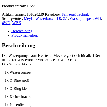
Produkt enthält: 1
Stk.
Artikelnummer:
101020239
Kategorie:
Fahrzeug Technik
Schlagwörter:
Meyle
,
Wasserboxer
,
1.9
,
2.1
,
Wasserpumpe
,
2WD
,
4WD
,
WBX
Beschreibung
Produktsicherheit
Beschreibung
Die Wasserpumpe vom Hersteller Meyle eignet sich für alle 1.9er
und 2.1er Wasserboxer Motoren des VW T3 Bus.
Das Set besteht aus:
– 1x Wasserpumpe
– 1x O-Ring groß
– 1x O-Ring klein
– 1x Dichtschraube
– 1x Papierdichtung