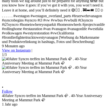
many tools we lug around just to be prepared for anything 🙈🙈 but
you know how it goes: if you’ve got it with you, you won’t need it.
Leave it at home, and you’ll definitely need it 😅✌🏻 . 🚒➡️🚐 ✌🏻☺️
. . . . . . #westagon #westagon_overland_parts #feuerwehrvanagon
#syncrobegins #syncro #t3 #vw #vwbus #vwbulli #t3syncro
#t25syncro #homeiswhereyouparkit #homeonwheels #projectvanlife
#rollinghome #restauration #van #vanagon #vanagonlife #westfalia
#volkswagen #westyrestoration #vwt3california
#fromfirefightertrucktowestyvanagon [Werbung da Markenname
und Produktverlinkung in hashtags, Fotos und Beschreibung]
9 Monaten ago
View on Instagram
|
1/3
•
Follow
40Jahre Syncro treffen im Mammut Park 🦣 . 40-Year Anniversary
Meeting at Mammut Park 🦣
1 Jahr ago