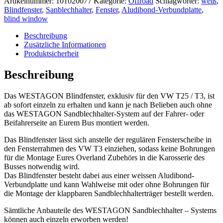
Artikelnummer:
101020077
Kategorie:
Offroad
Schlagwörter:
weiß
,
Blindfenster
,
Sanblechhalter
,
Fenster
,
Aludibond-Verbundplatte
,
blind window
Beschreibung
Zusätzliche Informationen
Produktsicherheit
Beschreibung
Das WESTAGON Blindfenster, exklusiv für den VW T25 / T3, ist
ab sofort einzeln zu erhalten und kann je nach Belieben auch ohne
das WESTAGON Sandblechhalter-System auf der Fahrer- oder
Beifahrerseite an Eurem Bus montiert werden.
Das Blindfenster lässt sich anstelle der regulären Fensterscheibe in
den Fensterrahmen des VW T3 einziehen, sodass keine Bohrungen
für die Montage Eures Overland Zubehörs in die Karosserie des
Busses notwendig wird.
Das Blindfenster besteht dabei aus einer weissen Aludibond-
Verbundplatte und kann Wahlweise mit oder ohne Bohrungen für
die Montage der klappbaren Sandblechhalterträger bestellt werden.
Sämtliche Anbauteile des WESTAGON Sandblechhalter – Systems
können auch einzeln erworben werden!