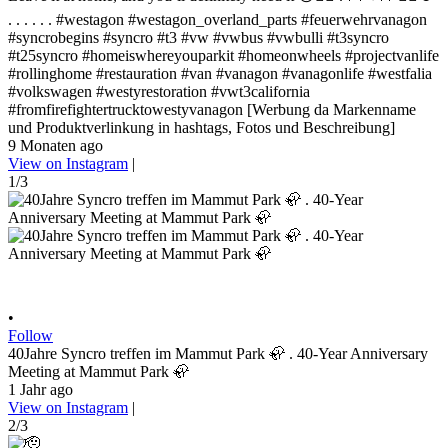
. . . . . . #westagon #westagon_overland_parts #feuerwehrvanagon
#syncrobegins #syncro #t3 #vw #vwbus #vwbulli #t3syncro
#t25syncro #homeiswhereyouparkit #homeonwheels #projectvanlife
#rollinghome #restauration #van #vanagon #vanagonlife #westfalia
#volkswagen #westyrestoration #vwt3california
#fromfirefightertrucktowestyvanagon [Werbung da Markenname
und Produktverlinkung in hashtags, Fotos und Beschreibung]
9 Monaten ago
View on Instagram
|
1/3
•
Follow
40Jahre Syncro treffen im Mammut Park 🦣 . 40-Year Anniversary
Meeting at Mammut Park 🦣
1 Jahr ago
View on Instagram
|
2/3