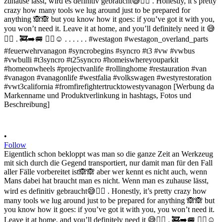
•
Follow
Eigentlich schon bekloppt was man so die ganze Zeit an Werkzeug
mit sich durch die Gegend transportiert, nur damit man für den Fall
aller Fälle vorbereitet ist🙈🙈 aber wer kennt es nicht auch, wenn
Mans dabei hat braucht man es nicht. Wenn man es zuhause lässt,
wird es definitiv gebraucht😅✌🏻 . Honestly, it’s pretty crazy how
many tools we lug around just to be prepared for anything 🙈🙈 but
you know how it goes: if you’ve got it with you, you won’t need it.
Leave it at home, and you’ll definitely need it 😅✌🏻 . 🚒➡️🚐 ✌🏻☺️