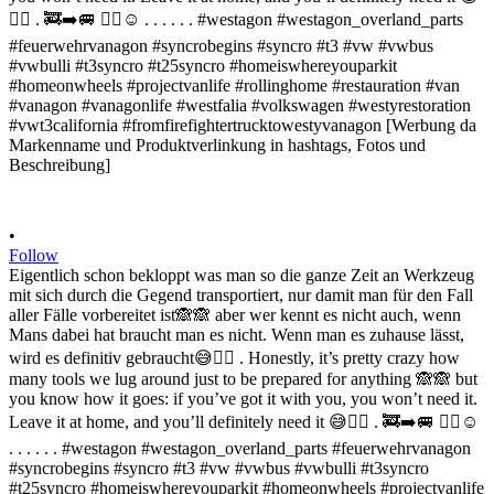
•
Follow
Eigentlich schon bekloppt was man so die ganze Zeit an Werkzeug
mit sich durch die Gegend transportiert, nur damit man für den Fall
aller Fälle vorbereitet ist🙈🙈 aber wer kennt es nicht auch, wenn
Mans dabei hat braucht man es nicht. Wenn man es zuhause lässt,
wird es definitiv gebraucht😅✌🏻 . Honestly, it’s pretty crazy how
many tools we lug around just to be prepared for anything 🙈🙈 but
you know how it goes: if you’ve got it with you, you won’t need it.
Leave it at home, and you’ll definitely need it 😅✌🏻 . 🚒➡️🚐 ✌🏻☺️
. . . . . . #westagon #westagon_overland_parts #feuerwehrvanagon
#syncrobegins #syncro #t3 #vw #vwbus #vwbulli #t3syncro
#t25syncro #homeiswhereyouparkit #homeonwheels #projectvanlife