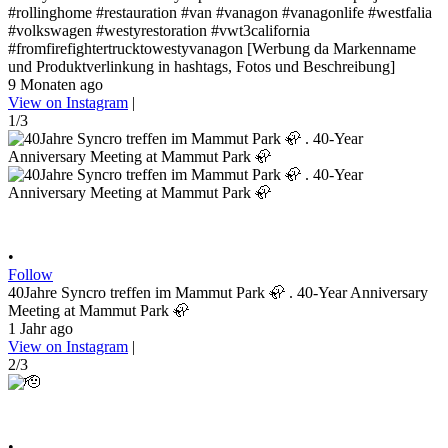
#rollinghome #restauration #van #vanagon #vanagonlife #westfalia
#volkswagen #westyrestoration #vwt3california
#fromfirefightertrucktowestyvanagon [Werbung da Markenname
und Produktverlinkung in hashtags, Fotos und Beschreibung]
9 Monaten ago
View on Instagram
|
1/3
•
Follow
40Jahre Syncro treffen im Mammut Park 🦣 . 40-Year Anniversary
Meeting at Mammut Park 🦣
1 Jahr ago
View on Instagram
|
2/3
•