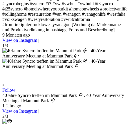
#syncrobegins #syncro #t3 #vw #vwbus #vwbulli #t3syncro
#t25syncro #homeiswhereyouparkit #homeonwheels #projectvanlife
#rollinghome #restauration #van #vanagon #vanagonlife #westfalia
#volkswagen #westyrestoration #vwt3california
#fromfirefightertrucktowestyvanagon [Werbung da Markenname
und Produktverlinkung in hashtags, Fotos und Beschreibung]
9 Monaten ago
View on Instagram
|
1/3
•
Follow
40Jahre Syncro treffen im Mammut Park 🦣 . 40-Year Anniversary
Meeting at Mammut Park 🦣
1 Jahr ago
View on Instagram
|
2/3