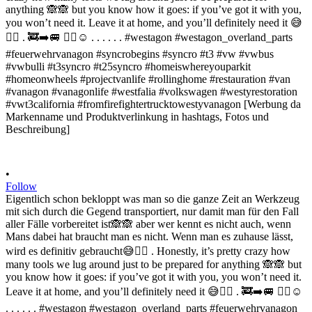
•
Follow
Eigentlich schon bekloppt was man so die ganze Zeit an Werkzeug
mit sich durch die Gegend transportiert, nur damit man für den Fall
aller Fälle vorbereitet ist🙈🙈 aber wer kennt es nicht auch, wenn
Mans dabei hat braucht man es nicht. Wenn man es zuhause lässt,
wird es definitiv gebraucht😅✌🏻 . Honestly, it’s pretty crazy how
many tools we lug around just to be prepared for anything 🙈🙈 but
you know how it goes: if you’ve got it with you, you won’t need it.
Leave it at home, and you’ll definitely need it 😅✌🏻 . 🚒➡️🚐 ✌🏻☺️
. . . . . . #westagon #westagon_overland_parts #feuerwehrvanagon