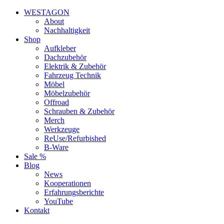
WESTAGON
About
Nachhaltigkeit
Shop
Aufkleber
Dachzubehör
Elektrik & Zubehör
Fahrzeug Technik
Möbel
Möbelzubehör
Offroad
Schrauben & Zubehör
Merch
Werkzeuge
ReUse/Refurbished
B-Ware
Sale %
Blog
News
Kooperationen
Erfahrungsberichte
YouTube
Kontakt