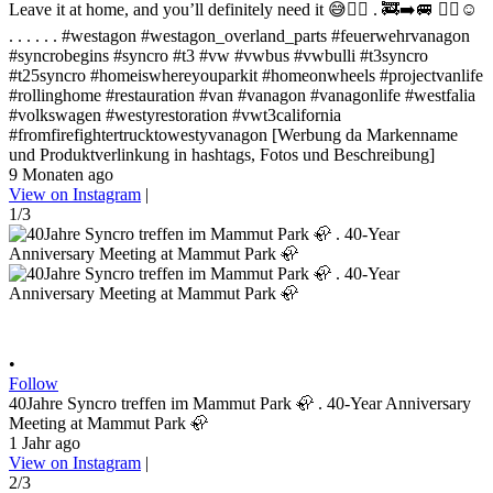
Leave it at home, and you’ll definitely need it 😅✌🏻 . 🚒➡️🚐 ✌🏻☺️
. . . . . . #westagon #westagon_overland_parts #feuerwehrvanagon
#syncrobegins #syncro #t3 #vw #vwbus #vwbulli #t3syncro
#t25syncro #homeiswhereyouparkit #homeonwheels #projectvanlife
#rollinghome #restauration #van #vanagon #vanagonlife #westfalia
#volkswagen #westyrestoration #vwt3california
#fromfirefightertrucktowestyvanagon [Werbung da Markenname
und Produktverlinkung in hashtags, Fotos und Beschreibung]
9 Monaten ago
View on Instagram
|
1/3
•
Follow
40Jahre Syncro treffen im Mammut Park 🦣 . 40-Year Anniversary
Meeting at Mammut Park 🦣
1 Jahr ago
View on Instagram
|
2/3