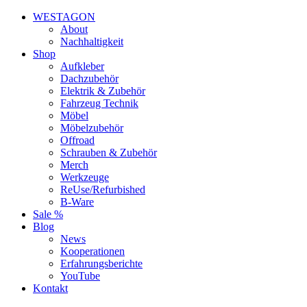
WESTAGON
About
Nachhaltigkeit
Shop
Aufkleber
Dachzubehör
Elektrik & Zubehör
Fahrzeug Technik
Möbel
Möbelzubehör
Offroad
Schrauben & Zubehör
Merch
Werkzeuge
ReUse/Refurbished
B-Ware
Sale %
Blog
News
Kooperationen
Erfahrungsberichte
YouTube
Kontakt