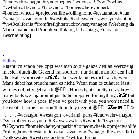
•
Follow
Eigentlich schon bekloppt was man so die ganze Zeit an Werkzeug
mit sich durch die Gegend transportiert, nur damit man für den Fall
aller Fälle vorbereitet ist🙈🙈 aber wer kennt es nicht auch, wenn
Mans dabei hat braucht man es nicht. Wenn man es zuhause lässt,
wird es definitiv gebraucht😅✌🏻 . Honestly, it’s pretty crazy how
many tools we lug around just to be prepared for anything 🙈🙈 but
you know how it goes: if you’ve got it with you, you won’t need it.
Leave it at home, and you’ll definitely need it 😅✌🏻 . 🚒➡️🚐 ✌🏻☺️
. . . . . . #westagon #westagon_overland_parts #feuerwehrvanagon
#syncrobegins #syncro #t3 #vw #vwbus #vwbulli #t3syncro
#t25syncro #homeiswhereyouparkit #homeonwheels #projectvanlife
#rollinghome #restauration #van #vanagon #vanagonlife #westfalia
#volkswagen #westyrestoration #vwt3california