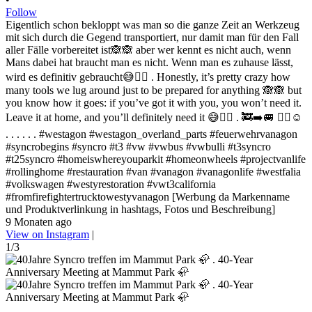
Follow
Eigentlich schon bekloppt was man so die ganze Zeit an Werkzeug
mit sich durch die Gegend transportiert, nur damit man für den Fall
aller Fälle vorbereitet ist🙈🙈 aber wer kennt es nicht auch, wenn
Mans dabei hat braucht man es nicht. Wenn man es zuhause lässt,
wird es definitiv gebraucht😅✌🏻 . Honestly, it’s pretty crazy how
many tools we lug around just to be prepared for anything 🙈🙈 but
you know how it goes: if you’ve got it with you, you won’t need it.
Leave it at home, and you’ll definitely need it 😅✌🏻 . 🚒➡️🚐 ✌🏻☺️
. . . . . . #westagon #westagon_overland_parts #feuerwehrvanagon
#syncrobegins #syncro #t3 #vw #vwbus #vwbulli #t3syncro
#t25syncro #homeiswhereyouparkit #homeonwheels #projectvanlife
#rollinghome #restauration #van #vanagon #vanagonlife #westfalia
#volkswagen #westyrestoration #vwt3california
#fromfirefightertrucktowestyvanagon [Werbung da Markenname
und Produktverlinkung in hashtags, Fotos und Beschreibung]
9 Monaten ago
View on Instagram
|
1/3